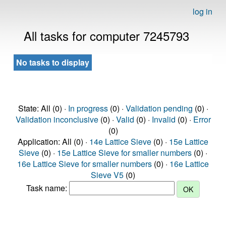
log in
All tasks for computer 7245793
No tasks to display
State: All (0) ·
In progress
(0) ·
Validation pending
(0) ·
Validation inconclusive
(0) ·
Valid
(0) ·
Invalid
(0) ·
Error
(0)
Application: All (0) ·
14e Lattice Sieve
(0) ·
15e Lattice
Sieve
(0) ·
15e Lattice Sieve for smaller numbers
(0) ·
16e Lattice Sieve for smaller numbers
(0) ·
16e Lattice
Sieve V5
(0)
Task name: