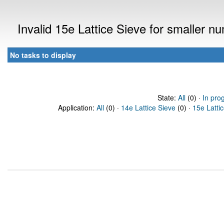
Invalid 15e Lattice Sieve for smaller 
No tasks to display
State:
All
(0) ·
In pro
Application:
All
(0) ·
14e Lattice Sieve
(0) ·
15e Latti