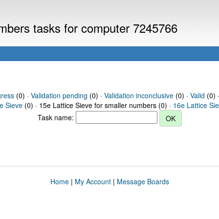
numbers tasks for computer 7245766
gress
(0) ·
Validation pending
(0) ·
Validation inconclusive
(0) ·
Valid
(0) ·
ce Sieve
(0) · 15e Lattice Sieve for smaller numbers (0) ·
16e Lattice Si
Task name:
Home
|
My Account
|
Message Boards