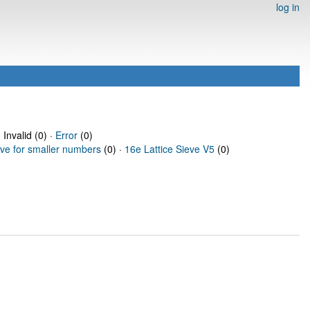
log in
 Invalid (0) ·
Error
(0)
eve for smaller numbers
(0) ·
16e Lattice Sieve V5
(0)