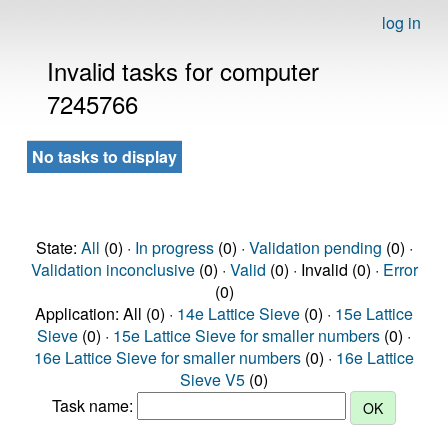
log in
Invalid tasks for computer
7245766
No tasks to display
State:
All
(0) ·
In progress
(0) ·
Validation pending
(0) ·
Validation inconclusive
(0) ·
Valid
(0) · Invalid (0) ·
Error
(0)
Application: All (0) ·
14e Lattice Sieve
(0) ·
15e Lattice
Sieve
(0) ·
15e Lattice Sieve for smaller numbers
(0) ·
16e Lattice Sieve for smaller numbers
(0) ·
16e Lattice
Sieve V5
(0)
Task name: