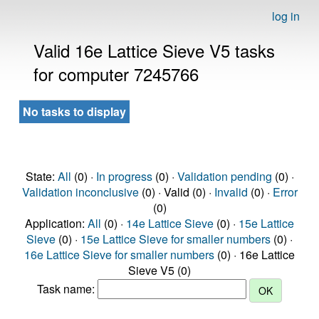
log in
Valid 16e Lattice Sieve V5 tasks
for computer 7245766
No tasks to display
State:
All
(0) ·
In progress
(0) ·
Validation pending
(0) ·
Validation inconclusive
(0) · Valid (0) ·
Invalid
(0) ·
Error
(0)
Application:
All
(0) ·
14e Lattice Sieve
(0) ·
15e Lattice
Sieve
(0) ·
15e Lattice Sieve for smaller numbers
(0) ·
16e Lattice Sieve for smaller numbers
(0) · 16e Lattice
Sieve V5 (0)
Task name: