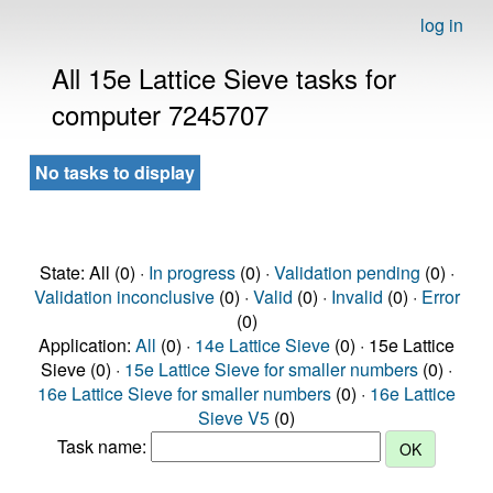
log in
All 15e Lattice Sieve tasks for
computer 7245707
No tasks to display
State: All (0) ·
In progress
(0) ·
Validation pending
(0) ·
Validation inconclusive
(0) ·
Valid
(0) ·
Invalid
(0) ·
Error
(0)
Application:
All
(0) ·
14e Lattice Sieve
(0) · 15e Lattice
Sieve (0) ·
15e Lattice Sieve for smaller numbers
(0) ·
16e Lattice Sieve for smaller numbers
(0) ·
16e Lattice
Sieve V5
(0)
Task name: