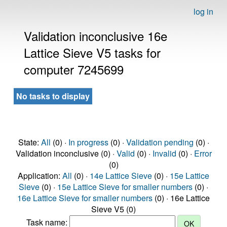
log in
Validation inconclusive 16e
Lattice Sieve V5 tasks for
computer 7245699
No tasks to display
State:
All
(0) ·
In progress
(0) ·
Validation pending
(0) ·
Validation inconclusive (0) ·
Valid
(0) ·
Invalid
(0) ·
Error
(0)
Application:
All
(0) ·
14e Lattice Sieve
(0) ·
15e Lattice
Sieve
(0) ·
15e Lattice Sieve for smaller numbers
(0) ·
16e Lattice Sieve for smaller numbers
(0) · 16e Lattice
Sieve V5 (0)
Task name: