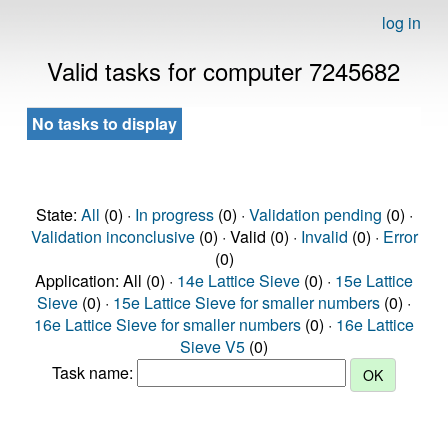
log in
Valid tasks for computer 7245682
No tasks to display
State:
All
(0) ·
In progress
(0) ·
Validation pending
(0) ·
Validation inconclusive
(0) · Valid (0) ·
Invalid
(0) ·
Error
(0)
Application: All (0) ·
14e Lattice Sieve
(0) ·
15e Lattice
Sieve
(0) ·
15e Lattice Sieve for smaller numbers
(0) ·
16e Lattice Sieve for smaller numbers
(0) ·
16e Lattice
Sieve V5
(0)
Task name: