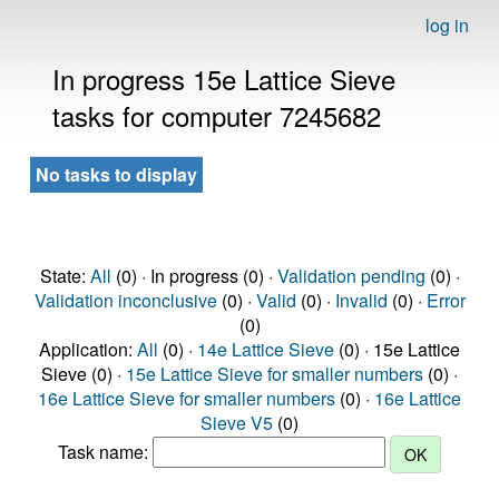
log in
In progress 15e Lattice Sieve
tasks for computer 7245682
No tasks to display
State:
All
(0) · In progress (0) ·
Validation pending
(0) ·
Validation inconclusive
(0) ·
Valid
(0) ·
Invalid
(0) ·
Error
(0)
Application:
All
(0) ·
14e Lattice Sieve
(0) · 15e Lattice
Sieve (0) ·
15e Lattice Sieve for smaller numbers
(0) ·
16e Lattice Sieve for smaller numbers
(0) ·
16e Lattice
Sieve V5
(0)
Task name: