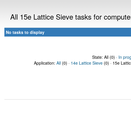
All 15e Lattice Sieve tasks for comput
No tasks to display
State: All (0) ·
In pro
Application:
All
(0) ·
14e Lattice Sieve
(0) · 15e Latti