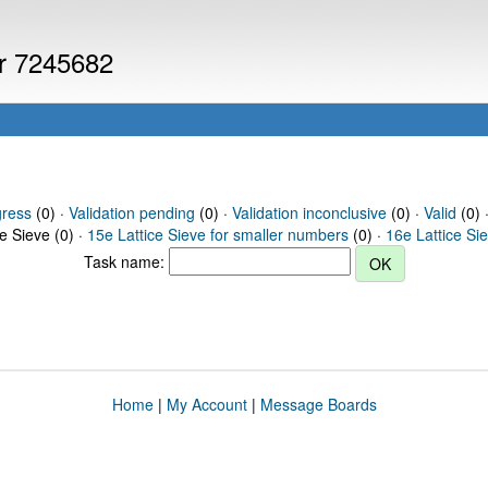
er 7245682
gress
(0) ·
Validation pending
(0) ·
Validation inconclusive
(0) ·
Valid
(0) 
ce Sieve (0) ·
15e Lattice Sieve for smaller numbers
(0) ·
16e Lattice Si
Task name:
Home
|
My Account
|
Message Boards