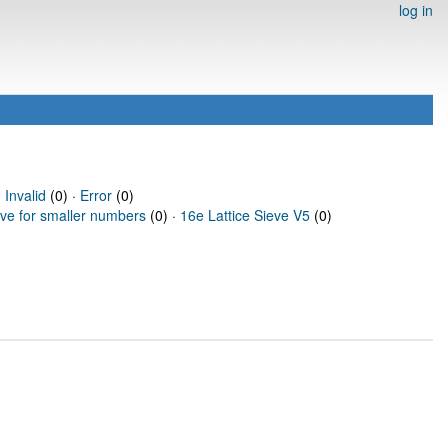
log in
·
Invalid
(0) ·
Error
(0)
eve for smaller numbers
(0) ·
16e Lattice Sieve V5
(0)