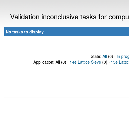
Validation inconclusive tasks for comp
No tasks to display
State:
All
(0) ·
In pro
Application: All (0) ·
14e Lattice Sieve
(0) ·
15e Latti