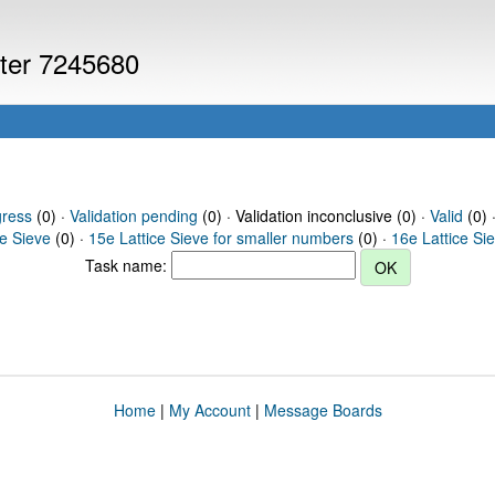
uter 7245680
gress
(0) ·
Validation pending
(0) · Validation inconclusive (0) ·
Valid
(0) 
ce Sieve
(0) ·
15e Lattice Sieve for smaller numbers
(0) ·
16e Lattice Si
Task name:
Home
|
My Account
|
Message Boards