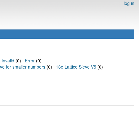
log in
·
Invalid
(0) ·
Error
(0)
eve for smaller numbers
(0) ·
16e Lattice Sieve V5
(0)