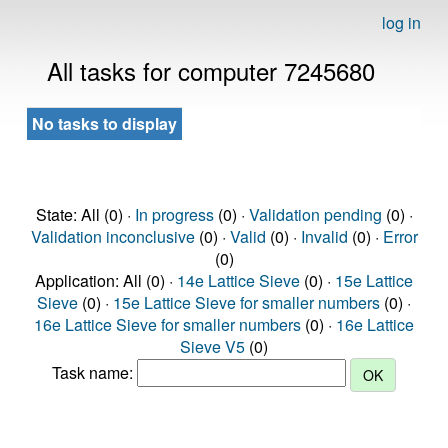
log in
All tasks for computer 7245680
No tasks to display
State: All (0) ·
In progress
(0) ·
Validation pending
(0) ·
Validation inconclusive
(0) ·
Valid
(0) ·
Invalid
(0) ·
Error
(0)
Application: All (0) ·
14e Lattice Sieve
(0) ·
15e Lattice
Sieve
(0) ·
15e Lattice Sieve for smaller numbers
(0) ·
16e Lattice Sieve for smaller numbers
(0) ·
16e Lattice
Sieve V5
(0)
Task name: