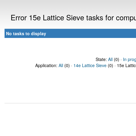
Error 15e Lattice Sieve tasks for com
No tasks to display
State:
All
(0) ·
In pro
Application:
All
(0) ·
14e Lattice Sieve
(0) · 15e Latti