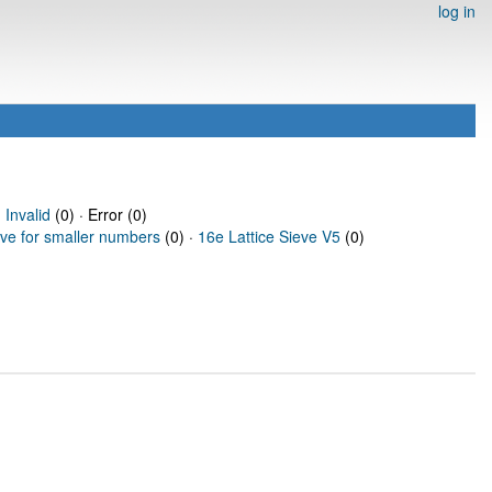
log in
·
Invalid
(0) · Error (0)
eve for smaller numbers
(0) ·
16e Lattice Sieve V5
(0)