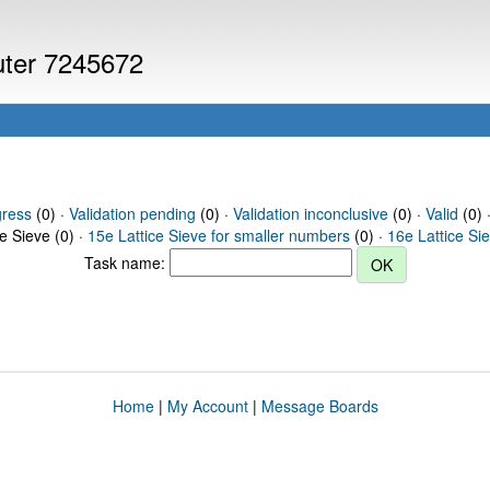
puter 7245672
gress
(0) ·
Validation pending
(0) ·
Validation inconclusive
(0) ·
Valid
(0) 
ce Sieve (0) ·
15e Lattice Sieve for smaller numbers
(0) ·
16e Lattice Si
Task name:
Home
|
My Account
|
Message Boards