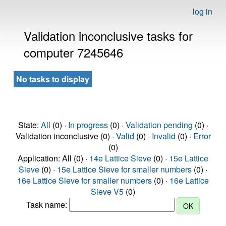
log in
Validation inconclusive tasks for
computer 7245646
No tasks to display
State:
All
(0) ·
In progress
(0) ·
Validation pending
(0) ·
Validation inconclusive (0) ·
Valid
(0) ·
Invalid
(0) ·
Error
(0)
Application: All (0) ·
14e Lattice Sieve
(0) ·
15e Lattice
Sieve
(0) ·
15e Lattice Sieve for smaller numbers
(0) ·
16e Lattice Sieve for smaller numbers
(0) ·
16e Lattice
Sieve V5
(0)
Task name: