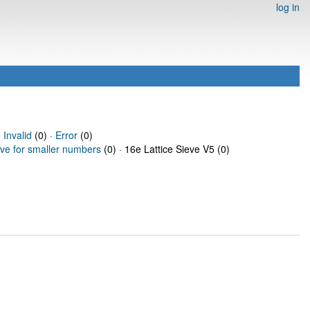
log in
·
Invalid
(0) ·
Error
(0)
eve for smaller numbers
(0) · 16e Lattice Sieve V5 (0)