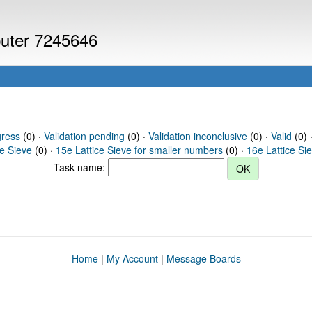
puter 7245646
gress
(0) ·
Validation pending
(0) ·
Validation inconclusive
(0) ·
Valid
(0) 
ce Sieve
(0) ·
15e Lattice Sieve for smaller numbers
(0) ·
16e Lattice Si
Task name:
Home
|
My Account
|
Message Boards