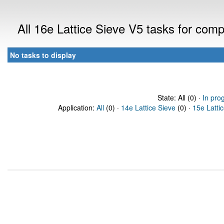
All 16e Lattice Sieve V5 tasks for com
No tasks to display
State: All (0) ·
In pro
Application:
All
(0) ·
14e Lattice Sieve
(0) ·
15e Latti