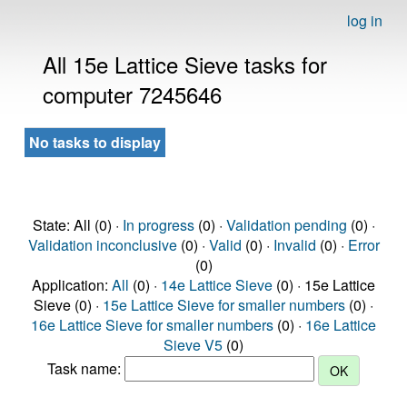
log in
All 15e Lattice Sieve tasks for
computer 7245646
No tasks to display
State: All (0) ·
In progress
(0) ·
Validation pending
(0) ·
Validation inconclusive
(0) ·
Valid
(0) ·
Invalid
(0) ·
Error
(0)
Application:
All
(0) ·
14e Lattice Sieve
(0) · 15e Lattice
Sieve (0) ·
15e Lattice Sieve for smaller numbers
(0) ·
16e Lattice Sieve for smaller numbers
(0) ·
16e Lattice
Sieve V5
(0)
Task name: