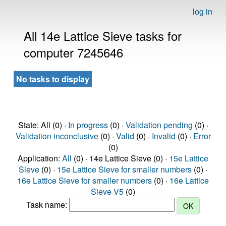
log in
All 14e Lattice Sieve tasks for
computer 7245646
No tasks to display
State: All (0) ·
In progress
(0) ·
Validation pending
(0) ·
Validation inconclusive
(0) ·
Valid
(0) ·
Invalid
(0) ·
Error
(0)
Application:
All
(0) · 14e Lattice Sieve (0) ·
15e Lattice
Sieve
(0) ·
15e Lattice Sieve for smaller numbers
(0) ·
16e Lattice Sieve for smaller numbers
(0) ·
16e Lattice
Sieve V5
(0)
Task name: