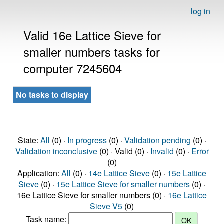
log in
Valid 16e Lattice Sieve for
smaller numbers tasks for
computer 7245604
No tasks to display
State:
All
(0) ·
In progress
(0) ·
Validation pending
(0) ·
Validation inconclusive
(0) · Valid (0) ·
Invalid
(0) ·
Error
(0)
Application:
All
(0) ·
14e Lattice Sieve
(0) ·
15e Lattice
Sieve
(0) ·
15e Lattice Sieve for smaller numbers
(0) ·
16e Lattice Sieve for smaller numbers (0) ·
16e Lattice
Sieve V5
(0)
Task name: