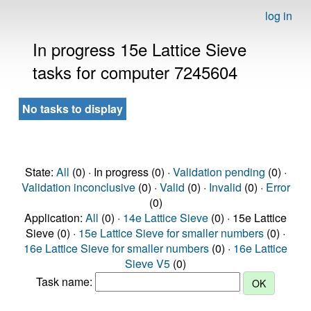
log in
In progress 15e Lattice Sieve
tasks for computer 7245604
No tasks to display
State:
All
(0) · In progress (0) ·
Validation pending
(0) ·
Validation inconclusive
(0) ·
Valid
(0) ·
Invalid
(0) ·
Error
(0)
Application:
All
(0) ·
14e Lattice Sieve
(0) · 15e Lattice
Sieve (0) ·
15e Lattice Sieve for smaller numbers
(0) ·
16e Lattice Sieve for smaller numbers
(0) ·
16e Lattice
Sieve V5
(0)
Task name: