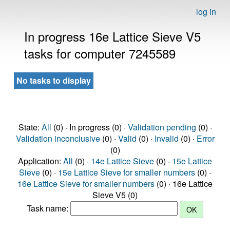
log in
In progress 16e Lattice Sieve V5
tasks for computer 7245589
No tasks to display
State:
All
(0) · In progress (0) ·
Validation pending
(0) ·
Validation inconclusive
(0) ·
Valid
(0) ·
Invalid
(0) ·
Error
(0)
Application:
All
(0) ·
14e Lattice Sieve
(0) ·
15e Lattice
Sieve
(0) ·
15e Lattice Sieve for smaller numbers
(0) ·
16e Lattice Sieve for smaller numbers
(0) · 16e Lattice
Sieve V5 (0)
Task name: