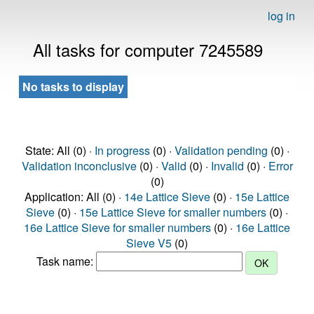
log in
All tasks for computer 7245589
No tasks to display
State: All (0) ·
In progress
(0) ·
Validation pending
(0) ·
Validation inconclusive
(0) ·
Valid
(0) ·
Invalid
(0) ·
Error
(0)
Application: All (0) ·
14e Lattice Sieve
(0) ·
15e Lattice
Sieve
(0) ·
15e Lattice Sieve for smaller numbers
(0) ·
16e Lattice Sieve for smaller numbers
(0) ·
16e Lattice
Sieve V5
(0)
Task name: