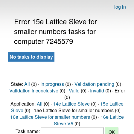
log in
Error 15e Lattice Sieve for
smaller numbers tasks for
computer 7245579
No tasks to display
State:
All
(0) ·
In progress
(0) ·
Validation pending
(0) ·
Validation inconclusive
(0) ·
Valid
(0) ·
Invalid
(0) · Error
(0)
Application:
All
(0) ·
14e Lattice Sieve
(0) ·
15e Lattice
Sieve
(0) · 15e Lattice Sieve for smaller numbers (0) ·
16e Lattice Sieve for smaller numbers
(0) ·
16e Lattice
Sieve V5
(0)
Task name: