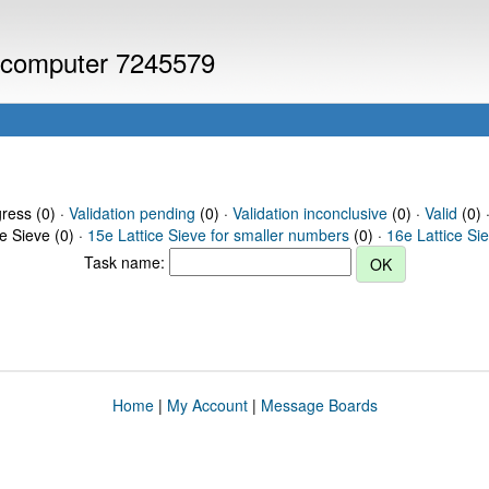
or computer 7245579
gress (0) ·
Validation pending
(0) ·
Validation inconclusive
(0) ·
Valid
(0) 
ce Sieve (0) ·
15e Lattice Sieve for smaller numbers
(0) ·
16e Lattice Si
Task name:
Home
|
My Account
|
Message Boards