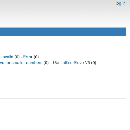
log in
·
Invalid
(0) ·
Error
(0)
eve for smaller numbers
(0) ·
16e Lattice Sieve V5
(0)