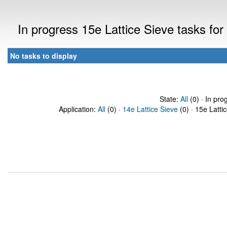
In progress 15e Lattice Sieve tasks f
No tasks to display
State:
All
(0) · In pro
Application:
All
(0) ·
14e Lattice Sieve
(0) · 15e Latti