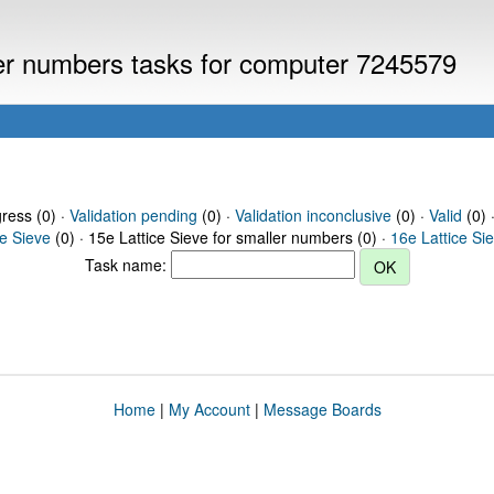
ller numbers tasks for computer 7245579
gress (0) ·
Validation pending
(0) ·
Validation inconclusive
(0) ·
Valid
(0) 
ce Sieve
(0) · 15e Lattice Sieve for smaller numbers (0) ·
16e Lattice Si
Task name:
Home
|
My Account
|
Message Boards