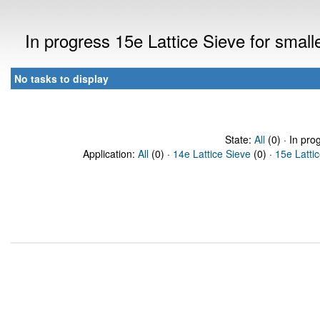
In progress 15e Lattice Sieve for sma
No tasks to display
State:
All
(0) · In pro
Application:
All
(0) ·
14e Lattice Sieve
(0) ·
15e Latti