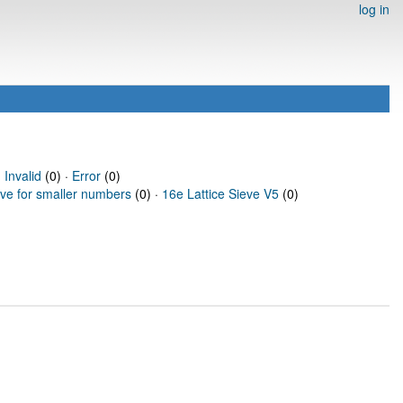
log in
·
Invalid
(0) ·
Error
(0)
eve for smaller numbers
(0) ·
16e Lattice Sieve V5
(0)