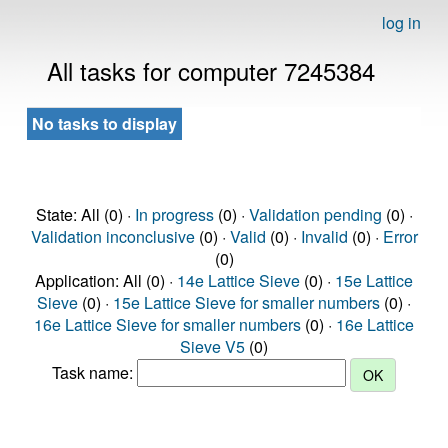
log in
All tasks for computer 7245384
No tasks to display
State: All (0) ·
In progress
(0) ·
Validation pending
(0) ·
Validation inconclusive
(0) ·
Valid
(0) ·
Invalid
(0) ·
Error
(0)
Application: All (0) ·
14e Lattice Sieve
(0) ·
15e Lattice
Sieve
(0) ·
15e Lattice Sieve for smaller numbers
(0) ·
16e Lattice Sieve for smaller numbers
(0) ·
16e Lattice
Sieve V5
(0)
Task name: