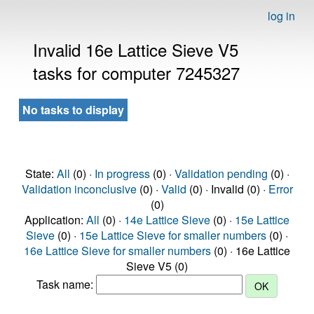
log in
Invalid 16e Lattice Sieve V5
tasks for computer 7245327
No tasks to display
State:
All
(0) ·
In progress
(0) ·
Validation pending
(0) ·
Validation inconclusive
(0) ·
Valid
(0) · Invalid (0) ·
Error
(0)
Application:
All
(0) ·
14e Lattice Sieve
(0) ·
15e Lattice
Sieve
(0) ·
15e Lattice Sieve for smaller numbers
(0) ·
16e Lattice Sieve for smaller numbers
(0) · 16e Lattice
Sieve V5 (0)
Task name: