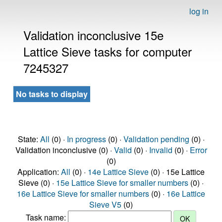
log in
Validation inconclusive 15e
Lattice Sieve tasks for computer
7245327
No tasks to display
State:
All
(0) ·
In progress
(0) ·
Validation pending
(0) ·
Validation inconclusive (0) ·
Valid
(0) ·
Invalid
(0) ·
Error
(0)
Application:
All
(0) ·
14e Lattice Sieve
(0) · 15e Lattice
Sieve (0) ·
15e Lattice Sieve for smaller numbers
(0) ·
16e Lattice Sieve for smaller numbers
(0) ·
16e Lattice
Sieve V5
(0)
Task name: