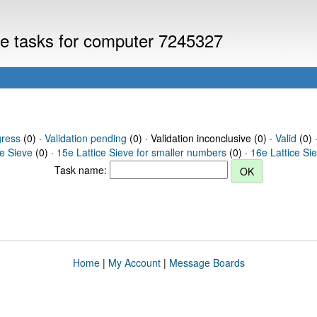
eve tasks for computer 7245327
gress
(0) ·
Validation pending
(0) · Validation inconclusive (0) ·
Valid
(0) 
ce Sieve
(0) ·
15e Lattice Sieve for smaller numbers
(0) ·
16e Lattice Si
Task name:
Home
|
My Account
|
Message Boards