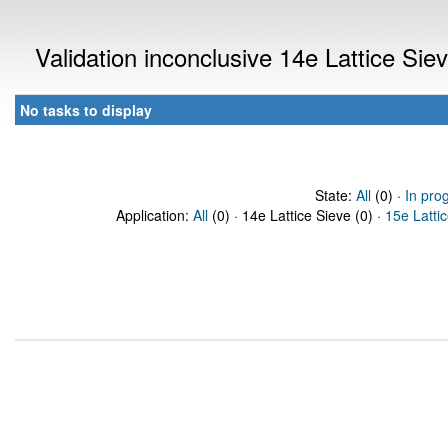
Validation inconclusive 14e Lattice Si
No tasks to display
State:
All
(0) ·
In pro
Application:
All
(0) · 14e Lattice Sieve (0) ·
15e Latti