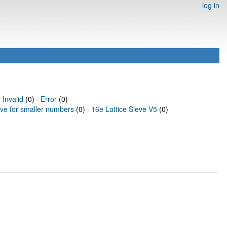
log in
·
Invalid
(0) ·
Error
(0)
eve for smaller numbers
(0) ·
16e Lattice Sieve V5
(0)