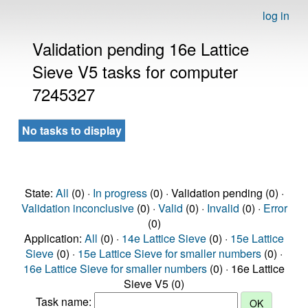
log in
Validation pending 16e Lattice
Sieve V5 tasks for computer
7245327
No tasks to display
State:
All
(0) ·
In progress
(0) · Validation pending (0) ·
Validation inconclusive
(0) ·
Valid
(0) ·
Invalid
(0) ·
Error
(0)
Application:
All
(0) ·
14e Lattice Sieve
(0) ·
15e Lattice
Sieve
(0) ·
15e Lattice Sieve for smaller numbers
(0) ·
16e Lattice Sieve for smaller numbers
(0) · 16e Lattice
Sieve V5 (0)
Task name: