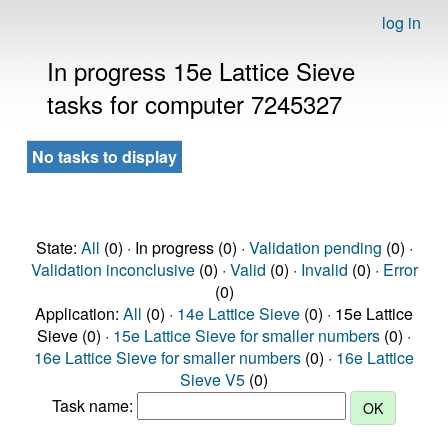
log in
In progress 15e Lattice Sieve
tasks for computer 7245327
No tasks to display
State:
All
(0) · In progress (0) ·
Validation pending
(0) ·
Validation inconclusive
(0) ·
Valid
(0) ·
Invalid
(0) ·
Error
(0)
Application:
All
(0) ·
14e Lattice Sieve
(0) · 15e Lattice
Sieve (0) ·
15e Lattice Sieve for smaller numbers
(0) ·
16e Lattice Sieve for smaller numbers
(0) ·
16e Lattice
Sieve V5
(0)
Task name: