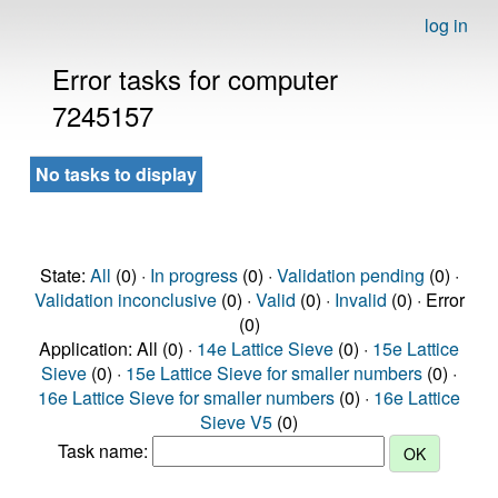
log in
Error tasks for computer
7245157
No tasks to display
State:
All
(0) ·
In progress
(0) ·
Validation pending
(0) ·
Validation inconclusive
(0) ·
Valid
(0) ·
Invalid
(0) · Error
(0)
Application: All (0) ·
14e Lattice Sieve
(0) ·
15e Lattice
Sieve
(0) ·
15e Lattice Sieve for smaller numbers
(0) ·
16e Lattice Sieve for smaller numbers
(0) ·
16e Lattice
Sieve V5
(0)
Task name: