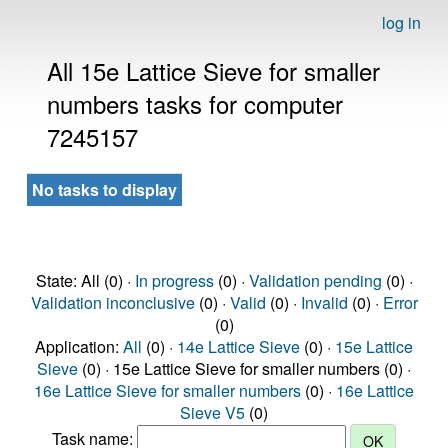
log in
All 15e Lattice Sieve for smaller
numbers tasks for computer
7245157
No tasks to display
State: All (0) ·
In progress
(0) ·
Validation pending
(0) ·
Validation inconclusive
(0) ·
Valid
(0) ·
Invalid
(0) ·
Error
(0)
Application:
All
(0) ·
14e Lattice Sieve
(0) ·
15e Lattice
Sieve
(0) · 15e Lattice Sieve for smaller numbers (0) ·
16e Lattice Sieve for smaller numbers
(0) ·
16e Lattice
Sieve V5
(0)
Task name: