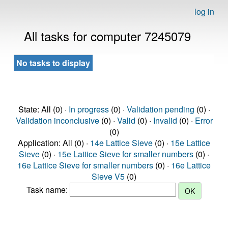
log in
All tasks for computer 7245079
No tasks to display
State: All (0) ·
In progress
(0) ·
Validation pending
(0) ·
Validation inconclusive
(0) ·
Valid
(0) ·
Invalid
(0) ·
Error
(0)
Application: All (0) ·
14e Lattice Sieve
(0) ·
15e Lattice
Sieve
(0) ·
15e Lattice Sieve for smaller numbers
(0) ·
16e Lattice Sieve for smaller numbers
(0) ·
16e Lattice
Sieve V5
(0)
Task name: