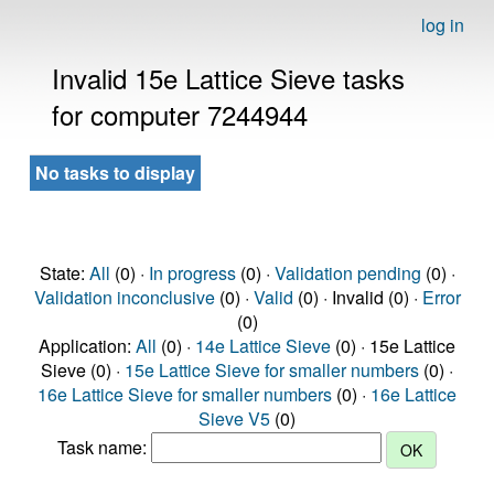
log in
Invalid 15e Lattice Sieve tasks
for computer 7244944
No tasks to display
State:
All
(0) ·
In progress
(0) ·
Validation pending
(0) ·
Validation inconclusive
(0) ·
Valid
(0) · Invalid (0) ·
Error
(0)
Application:
All
(0) ·
14e Lattice Sieve
(0) · 15e Lattice
Sieve (0) ·
15e Lattice Sieve for smaller numbers
(0) ·
16e Lattice Sieve for smaller numbers
(0) ·
16e Lattice
Sieve V5
(0)
Task name: