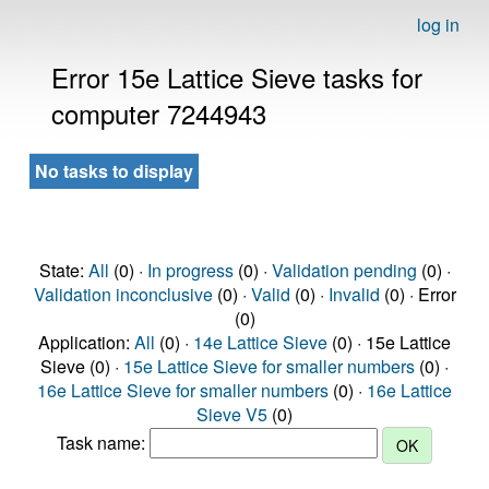
log in
Error 15e Lattice Sieve tasks for
computer 7244943
No tasks to display
State:
All
(0) ·
In progress
(0) ·
Validation pending
(0) ·
Validation inconclusive
(0) ·
Valid
(0) ·
Invalid
(0) · Error
(0)
Application:
All
(0) ·
14e Lattice Sieve
(0) · 15e Lattice
Sieve (0) ·
15e Lattice Sieve for smaller numbers
(0) ·
16e Lattice Sieve for smaller numbers
(0) ·
16e Lattice
Sieve V5
(0)
Task name: