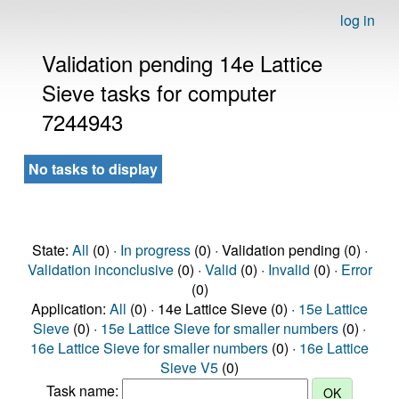
log in
Validation pending 14e Lattice
Sieve tasks for computer
7244943
No tasks to display
State:
All
(0) ·
In progress
(0) · Validation pending (0) ·
Validation inconclusive
(0) ·
Valid
(0) ·
Invalid
(0) ·
Error
(0)
Application:
All
(0) · 14e Lattice Sieve (0) ·
15e Lattice
Sieve
(0) ·
15e Lattice Sieve for smaller numbers
(0) ·
16e Lattice Sieve for smaller numbers
(0) ·
16e Lattice
Sieve V5
(0)
Task name: