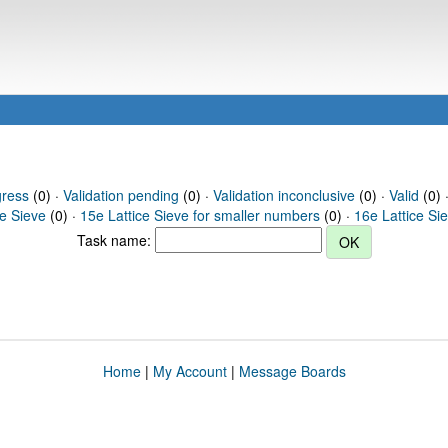
gress
(0) ·
Validation pending
(0) ·
Validation inconclusive
(0) ·
Valid
(0) 
ce Sieve
(0) ·
15e Lattice Sieve for smaller numbers
(0) ·
16e Lattice Si
Task name:
Home
|
My Account
|
Message Boards