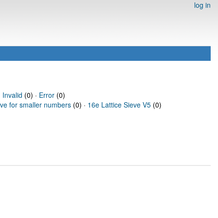
log in
·
Invalid
(0) ·
Error
(0)
eve for smaller numbers
(0) ·
16e Lattice Sieve V5
(0)