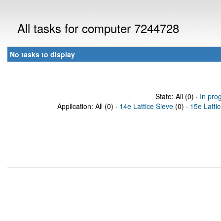
All tasks for computer 7244728
No tasks to display
State: All (0) ·
In pro
Application: All (0) ·
14e Lattice Sieve
(0) ·
15e Latti