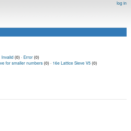
log in
·
Invalid
(0) ·
Error
(0)
eve for smaller numbers
(0) ·
16e Lattice Sieve V5
(0)