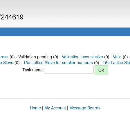
 7244619
gress
(0) · Validation pending (0) ·
Validation inconclusive
(0) ·
Valid
(0) 
ce Sieve
(0) ·
15e Lattice Sieve for smaller numbers
(0) ·
16e Lattice Si
Task name:
Home
|
My Account
|
Message Boards