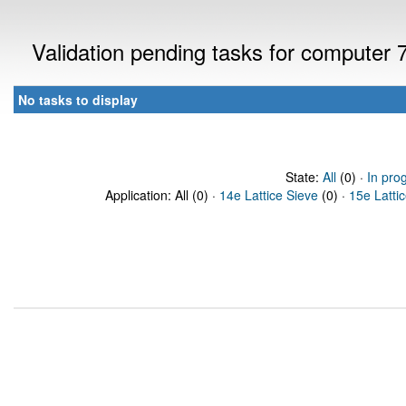
Validation pending tasks for computer
No tasks to display
State:
All
(0) ·
In pro
Application: All (0) ·
14e Lattice Sieve
(0) ·
15e Latti