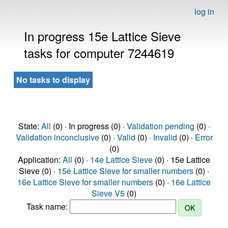
log in
In progress 15e Lattice Sieve
tasks for computer 7244619
No tasks to display
State:
All
(0) · In progress (0) ·
Validation pending
(0) ·
Validation inconclusive
(0) ·
Valid
(0) ·
Invalid
(0) ·
Error
(0)
Application:
All
(0) ·
14e Lattice Sieve
(0) · 15e Lattice
Sieve (0) ·
15e Lattice Sieve for smaller numbers
(0) ·
16e Lattice Sieve for smaller numbers
(0) ·
16e Lattice
Sieve V5
(0)
Task name: