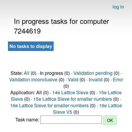
log in
In progress tasks for computer
7244619
No tasks to display
State:
All
(0) · In progress (0) ·
Validation pending
(0) ·
Validation inconclusive
(0) ·
Valid
(0) ·
Invalid
(0) ·
Error
(0)
Application: All (0) ·
14e Lattice Sieve
(0) ·
15e Lattice
Sieve
(0) ·
15e Lattice Sieve for smaller numbers
(0) ·
16e Lattice Sieve for smaller numbers
(0) ·
16e Lattice
Sieve V5
(0)
Task name: