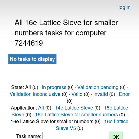
log in
All 16e Lattice Sieve for smaller
numbers tasks for computer
7244619
No tasks to display
State: All (0) ·
In progress
(0) ·
Validation pending
(0) ·
Validation inconclusive
(0) ·
Valid
(0) ·
Invalid
(0) ·
Error
(0)
Application:
All
(0) ·
14e Lattice Sieve
(0) ·
15e Lattice
Sieve
(0) ·
15e Lattice Sieve for smaller numbers
(0) ·
16e Lattice Sieve for smaller numbers (0) ·
16e Lattice
Sieve V5
(0)
Task name: