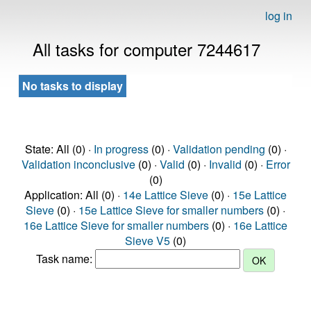
log in
All tasks for computer 7244617
No tasks to display
State: All (0) ·
In progress
(0) ·
Validation pending
(0) ·
Validation inconclusive
(0) ·
Valid
(0) ·
Invalid
(0) ·
Error
(0)
Application: All (0) ·
14e Lattice Sieve
(0) ·
15e Lattice
Sieve
(0) ·
15e Lattice Sieve for smaller numbers
(0) ·
16e Lattice Sieve for smaller numbers
(0) ·
16e Lattice
Sieve V5
(0)
Task name: