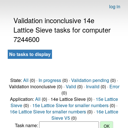
log in
Validation inconclusive 14e
Lattice Sieve tasks for computer
7244600
No tasks to display
State:
All
(0) ·
In progress
(0) ·
Validation pending
(0) ·
Validation inconclusive (0) ·
Valid
(0) ·
Invalid
(0) ·
Error
(0)
Application:
All
(0) · 14e Lattice Sieve (0) ·
15e Lattice
Sieve
(0) ·
15e Lattice Sieve for smaller numbers
(0) ·
16e Lattice Sieve for smaller numbers
(0) ·
16e Lattice
Sieve V5
(0)
Task name: