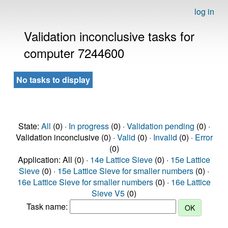
log in
Validation inconclusive tasks for
computer 7244600
No tasks to display
State:
All
(0) ·
In progress
(0) ·
Validation pending
(0) ·
Validation inconclusive (0) ·
Valid
(0) ·
Invalid
(0) ·
Error
(0)
Application: All (0) ·
14e Lattice Sieve
(0) ·
15e Lattice
Sieve
(0) ·
15e Lattice Sieve for smaller numbers
(0) ·
16e Lattice Sieve for smaller numbers
(0) ·
16e Lattice
Sieve V5
(0)
Task name: