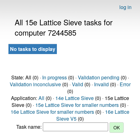
log in
All 15e Lattice Sieve tasks for
computer 7244585
No tasks to display
State: All (0) ·
In progress
(0) ·
Validation pending
(0) ·
Validation inconclusive
(0) ·
Valid
(0) ·
Invalid
(0) ·
Error
(0)
Application:
All
(0) ·
14e Lattice Sieve
(0) · 15e Lattice
Sieve (0) ·
15e Lattice Sieve for smaller numbers
(0) ·
16e Lattice Sieve for smaller numbers
(0) ·
16e Lattice
Sieve V5
(0)
Task name: