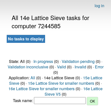
log in
All 14e Lattice Sieve tasks for
computer 7244585
No tasks to display
State: All (0) ·
In progress
(0) ·
Validation pending
(0) ·
Validation inconclusive
(0) ·
Valid
(0) ·
Invalid
(0) ·
Error
(0)
Application:
All
(0) · 14e Lattice Sieve (0) ·
15e Lattice
Sieve
(0) ·
15e Lattice Sieve for smaller numbers
(0) ·
16e Lattice Sieve for smaller numbers
(0) ·
16e Lattice
Sieve V5
(0)
Task name: