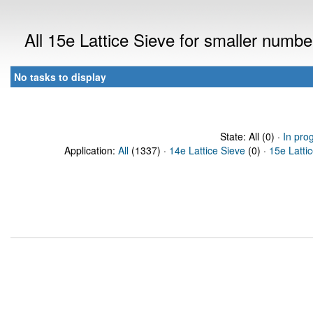
All 15e Lattice Sieve for smaller numb
No tasks to display
State: All (0) ·
In pro
Application:
All
(1337) ·
14e Lattice Sieve
(0) ·
15e Latti