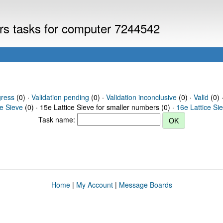
ers tasks for computer 7244542
gress
(0) ·
Validation pending
(0) ·
Validation inconclusive
(0) ·
Valid
(0) 
ce Sieve
(0) · 15e Lattice Sieve for smaller numbers (0) ·
16e Lattice Si
Task name:
Home
|
My Account
|
Message Boards