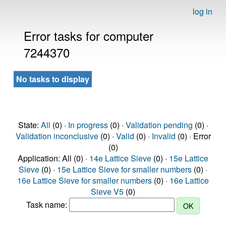
log in
Error tasks for computer
7244370
No tasks to display
State:
All
(0) ·
In progress
(0) ·
Validation pending
(0) ·
Validation inconclusive
(0) ·
Valid
(0) ·
Invalid
(0) · Error
(0)
Application: All (0) ·
14e Lattice Sieve
(0) ·
15e Lattice
Sieve
(0) ·
15e Lattice Sieve for smaller numbers
(0) ·
16e Lattice Sieve for smaller numbers
(0) ·
16e Lattice
Sieve V5
(0)
Task name: