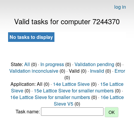
log in
Valid tasks for computer 7244370
No tasks to display
State:
All
(0) ·
In progress
(0) ·
Validation pending
(0) ·
Validation inconclusive
(0) · Valid (0) ·
Invalid
(0) ·
Error
(0)
Application: All (0) ·
14e Lattice Sieve
(0) ·
15e Lattice
Sieve
(0) ·
15e Lattice Sieve for smaller numbers
(0) ·
16e Lattice Sieve for smaller numbers
(0) ·
16e Lattice
Sieve V5
(0)
Task name: