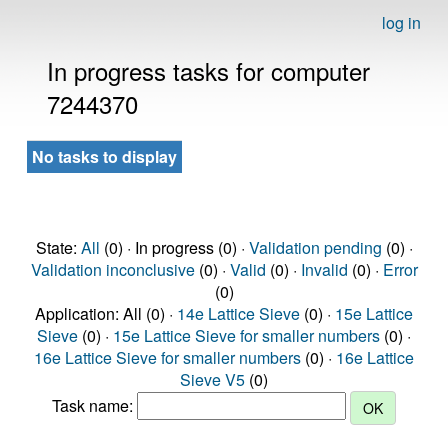
log in
In progress tasks for computer
7244370
No tasks to display
State:
All
(0) · In progress (0) ·
Validation pending
(0) ·
Validation inconclusive
(0) ·
Valid
(0) ·
Invalid
(0) ·
Error
(0)
Application: All (0) ·
14e Lattice Sieve
(0) ·
15e Lattice
Sieve
(0) ·
15e Lattice Sieve for smaller numbers
(0) ·
16e Lattice Sieve for smaller numbers
(0) ·
16e Lattice
Sieve V5
(0)
Task name: