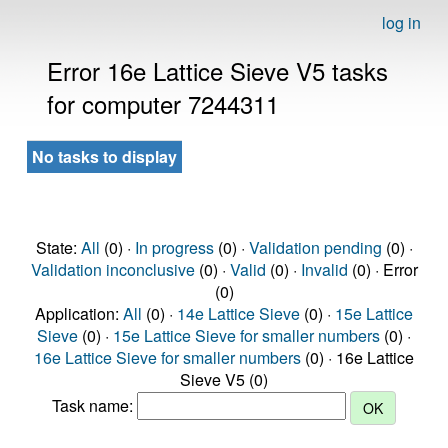
log in
Error 16e Lattice Sieve V5 tasks
for computer 7244311
No tasks to display
State:
All
(0) ·
In progress
(0) ·
Validation pending
(0) ·
Validation inconclusive
(0) ·
Valid
(0) ·
Invalid
(0) · Error
(0)
Application:
All
(0) ·
14e Lattice Sieve
(0) ·
15e Lattice
Sieve
(0) ·
15e Lattice Sieve for smaller numbers
(0) ·
16e Lattice Sieve for smaller numbers
(0) · 16e Lattice
Sieve V5 (0)
Task name: